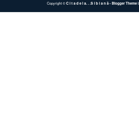
Copyright ©
C i t a d e l a. . .S i b i a n ă
- Blogger Theme
b