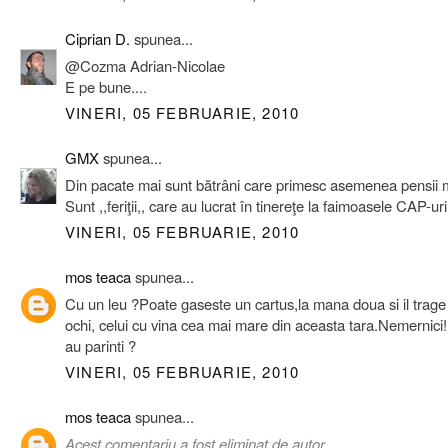
Ciprian D.
spunea...
@Cozma Adrian-Nicolae
E pe bune....
VINERI, 05 FEBRUARIE, 2010
GMX
spunea...
Din pacate mai sunt bătrâni care primesc asemenea pensii 
Sunt ,,feriţii,, care au lucrat în tinereţe la faimoasele CAP-uri
VINERI, 05 FEBRUARIE, 2010
mos teaca
spunea...
Cu un leu ?Poate gaseste un cartus,la mana doua si il trage 
ochi, celui cu vina cea mai mare din aceasta tara.Nemernici!
au parinti ?
VINERI, 05 FEBRUARIE, 2010
mos teaca
spunea...
Acest comentariu a fost eliminat de autor.