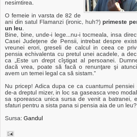
nesimtirea.
O femeie in varsta de 82 de
ani din satul Flamanzi (ironic, huh?)
primeste pe
un leu
.
Bine, bine, unde-i lege...nu-i tocmeala, insa direc
Casei Judeţene de Pensii, intrebat despre exist
vreunei erori, greseli de calcul in ceea ce priv
pensia echivalenta cu pretul unei acadele, a dec
ca „Este un drept cîştigat al persoanei. Dumne
dacă vrea, poate să facă o renunţare şi atunci
avem un temei legal ca să sistam.”
Nu pricep! Adica dupa ce ca cuantumul pensiei 
de-a dreptul mizer, in loc sa gaseasca vreo modal
sa sporeasca unica sursa de venit a batranei, e
sfaturi pentru a sista pana si pensia aia de un leu?
Sursa:
Gandul