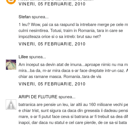
VINERI, 05 FEBRUARIE, 2010
Stefan
spunea...
1 leu? Wow, pai ca sa raspund la intrebare merge pe cele ma
culmi nesimtirea. Totusi, traim in Romania, tara in care se
impoziteaza orice si o sa intreb: brut sau net?
VINERI, 05 FEBRUARIE, 2010
Lillee
spunea...
Am inceput sa devin atat de imuna...aproape nimic nu ma m
mira...ba da, m-ar mira daca s-ar face dreptate intr-un caz. 
chiar as ramane masca. Romania..tara de vis
VINERI, 05 FEBRUARIE, 2010
ARIPI DE FLUTURE
spunea...
batranica are pensie un leu, iar altii au 160 milioane vechi pe
e chiar trist, sunt sigura ca daca din greseala ii dadeau pens
mare, s-ar fi putut face ceva si batrana ar fi trebuit sa dea di
inapoi, dar daca nu statul e cel care pierde, de ce sa-si bata