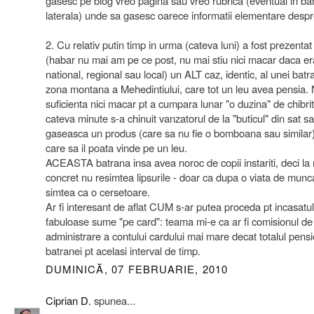
gasesc pe blog vreo pagina sau vreo rubrica (eventual in ba
laterala) unde sa gasesc oarece informatii elementare desp
2. Cu relativ putin timp in urma (cateva luni) a fost prezentat
(habar nu mai am pe ce post, nu mai stiu nici macar daca er
national, regional sau local) un ALT caz, identic, al unei batr
zona montana a Mehedintiului, care tot un leu avea pensia.
suficienta nici macar pt a cumpara lunar "o duzina" de chibri
cateva minute s-a chinuit vanzatorul de la "buticul" din sat sa
gaseasca un produs (care sa nu fie o bomboana sau similar
care sa il poata vinde pe un leu.
ACEASTA batrana insa avea noroc de copii instariti, deci la
concret nu resimtea lipsurile - doar ca dupa o viata de munc
simtea ca o cersetoare.
Ar fi interesant de aflat CUM s-ar putea proceda pt incasatul
fabuloase sume "pe card": teama mi-e ca ar fi comisionul de
administrare a contului cardului mai mare decat totalul pensi
batranei pt acelasi interval de timp.
DUMINICĂ, 07 FEBRUARIE, 2010
Ciprian D.
spunea...