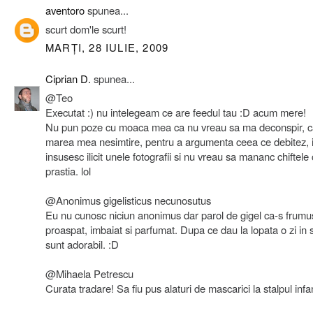
aventoro
spunea...
scurt dom'le scurt!
MARȚI, 28 IULIE, 2009
Ciprian D.
spunea...
@Teo
Executat :) nu intelegeam ce are feedul tau :D acum mere!
Nu pun poze cu moaca mea ca nu vreau sa ma deconspir, ca
marea mea nesimtire, pentru a argumenta ceea ce debitez, 
insusesc ilicit unele fotografii si nu vreau sa mananc chiftele
prastia. lol
@Anonimus gigelisticus necunosutus
Eu nu cunosc niciun anonimus dar parol de gigel ca-s frumu
proaspat, imbaiat si parfumat. Dupa ce dau la lopata o zi in 
sunt adorabil. :D
@Mihaela Petrescu
Curata tradare! Sa fiu pus alaturi de mascarici la stalpul infam