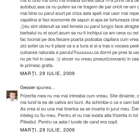
autobuz.asa ca nu putem sa ne tragem de par oricit ne-am c
mai bine cu parul scurt.pe criza asta speli mai usor mai rep
capatina si faci economie de sapun si apa.se tortureaza cine
;))eu sint obisnuit sa vad femeia cu parul lung(o face atragta
barbatul cu el scurt.acum sa nu-ti inchipui ca am ceva cu cei
fac tocmai pe dos.fiecare poarta podoaba capilara cum vrea.
zici sotiei ca nu-ti place ca s-a tuns si si-a tras o vocsea pes
culoarea naturala a parului?nuuuuuu.ca dormi pe pres la us
nu pe hol in casa. :)) sincer nu vreau presuri(covoare) in cas
le primesc gratis.
MARȚI, 28 IULIE, 2009
Geocer
spunea...
Frizerita mea nu ma mai intreaba cum vreau. Stie dinainte, 
ma tund la ea de cativa ani buni. As schimba-o ca e cam ba
As vrea si eu una mai tinerica sa se invarta in jurul meu. D
inteleg cu fiu-meu. Pentru el nu mai exista alta frizerita in tot
Pitestiul. Pentru ca asta-l tunde de cand era copil.
MARȚI, 28 IULIE, 2009