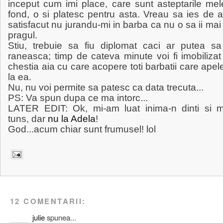
inceput cum imi place, care sunt asteptarile mel
fond, o si platesc pentru asta. Vreau sa ies de 
satisfacut nu jurandu-mi in barba ca nu o sa ii mai
pragul.
Stiu, trebuie sa fiu diplomat caci ar putea s
raneasca; timp de cateva minute voi fi imobiliza
chestia aia cu care acopere toti barbatii care ape
la ea.
Nu, nu voi permite sa patesc ca data trecuta...
PS: Va spun dupa ce ma intorc...
LATER EDIT: Ok, mi-am luat inima-n dinti si 
tuns, dar
nu la Adela
!
God...acum chiar sunt frumusel! lol
12 COMENTARII:
julie
spunea...