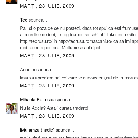
MARȚI, 28 IULIE, 2009
Teo
spunea...
Pai, si o poza de ce nu postezi, daca tot spui ca esti frumusel
alta ordine de idei, te rog frumos sa schimbi linkul catre situ
http://teorusu.ro/ in http://teorusu.romascani.ro/ ca sa imi a
mai recenta postare. Multumesc anticipat.
MARȚI, 28 IULIE, 2009
Anonim spunea...
lasa sa apreciem noi cei care te cunoastem,cat de frumos est
MARȚI, 28 IULIE, 2009
Mihaela Petrescu
spunea...
Nu la Adela? Asta-i curata tradare!
MARȚI, 28 IULIE, 2009
liviu amza (nadie)
spunea...
ma io cind ma tund ma itreaba lumea daca m-a prins fara be