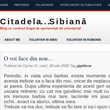
HOME
PARTENERI
VOLUNTARIAT
OPORTUNITATI DE PUBLICITATE
S
C i t a d e l a. . .S i b i a n ă
Blog cu continut bogat de oportunitati de voluntariat!
ABOUT ME
VOLUNTAR IN SIBIU
VOLUNTAR IN ROMANIA
O voi face din nou...
Publicat de
Ciprian D.
marți, 28 iulie 2009
Tag
gigelisme
Periodic, in viata unui barbat, exista momente 
acesta trebuie sa o faca din nou, oricat de neplacut
ar parea. Dupa ultima experienta de acest gen si
usoara retinere; cu cat ma gandesc mai mult cu 
imi tremura barbia mai tare, lacrimile imi joac
ochii...exact ca atunci, ultima oara.
Trebuie sa ma duc, trebuie sa fiu tare si sa-i spun 