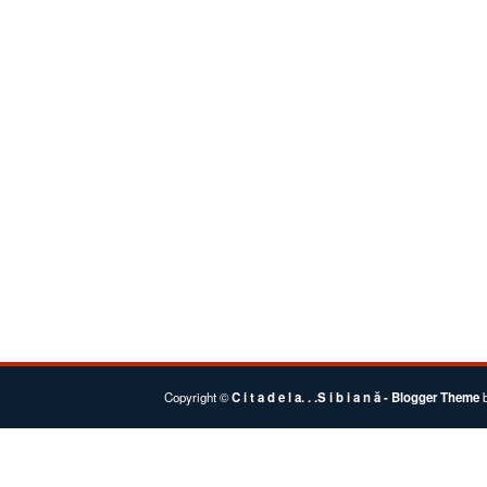
Copyright ©
C i t a d e l a. . .S i b i a n ă
- Blogger Theme
b